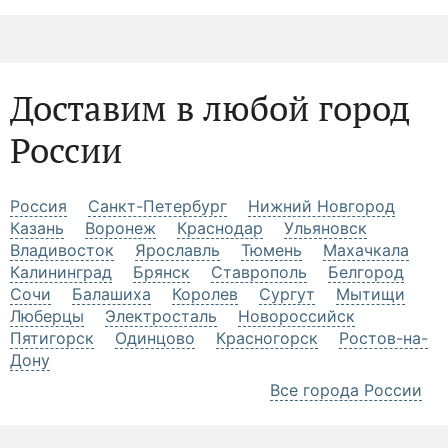
Доставим в любой город
России
Россия
Санкт-Петербург
Нижний Новгород
Казань
Воронеж
Краснодар
Ульяновск
Владивосток
Ярославль
Тюмень
Махачкала
Калининград
Брянск
Ставрополь
Белгород
Сочи
Балашиха
Королев
Сургут
Мытищи
Люберцы
Электросталь
Новороссийск
Пятигорск
Одинцово
Красногорск
Ростов-на-
Дону
Все города России