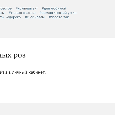
#сестре
#комплимент
#для любимой
озы
#желаю счастья
#романтический ужин
еты недорого
#с юбилеем
#просто так
ных роз
йти в личный кабинет.