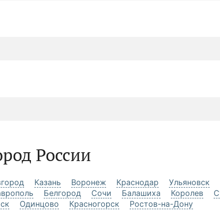
ород России
город
Казань
Воронеж
Краснодар
Ульяновск
аврополь
Белгород
Сочи
Балашиха
Королев
С
рск
Одинцово
Красногорск
Ростов-на-Дону