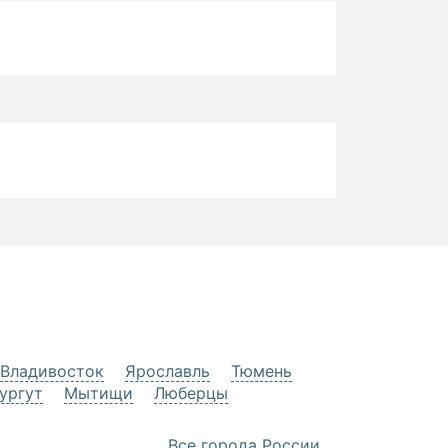
Владивосток
Ярославль
Тюмень
ургут
Мытищи
Люберцы
Все города России