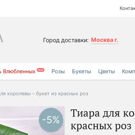
Конта
Москва г.
Город доставки:
ь Влюбленных
Розы
Букеты
Цветы
Ком
NEW
ля королевы – букет из красных роз
Тиара для ко
-5%
красных роз