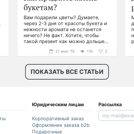
букетам?
Вам подарили цветы? Думаете,
.
через 2-3 дня от красоты букета и
д
нежности аромата не останется
ничего? Не факт. Хотите, чтобы
н
такой презент как можно дольше
р
радовал глаз?
21 июн '19
116
2
ПОКАЗАТЬ ВСЕ СТАТЬИ
Юридическим лицам
Рассылка
ты
Корпоративный заказ
Оформление заказа b2b
Подарочные