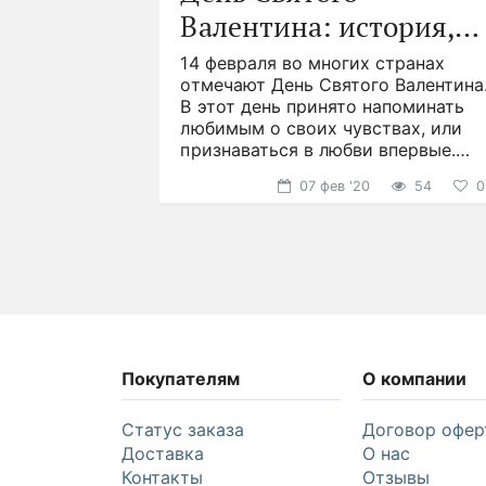
го.
Валентина: история,
асных,
деи
, но как
ервые
традиции и подарки
14 февраля во многих странах
о дольше?
ились более
отмечают День Святого Валентина
советов,
ад. Символ
В этот день принято напоминать
ться
онечно
любимым о своих чувствах, или
мых
признаваться в любви впервые.
68
53
3
2
Именно в этот день часто
07 фев '20
54
0
Покупателям
О компании
Статус заказа
Договор офер
Доставка
О нас
Контакты
Отзывы