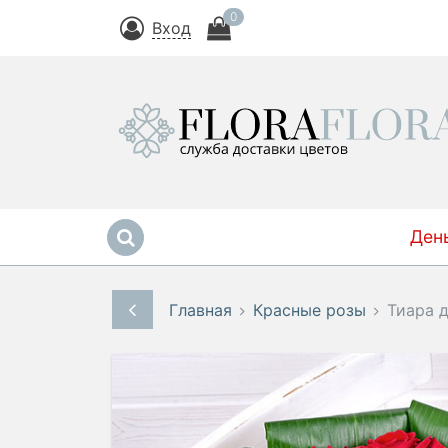
0
Вход
Ден
Главная
Красные розы
Тиара д
-5%