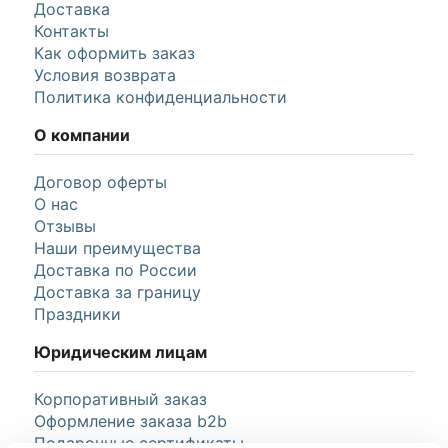
от
2 451 руб.
2 580 руб.
Радостное известие – букет-комплимент из роз
и хризантемы