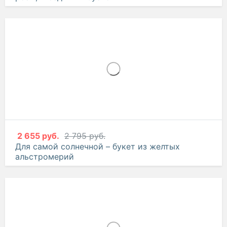
от
2 247 руб.
2 365 руб.
Музыка ветра – стильный букет-комплимент из
розы, гвоздики и эустомы
2 655 руб.
2 795 руб.
Для самой солнечной – букет из желтых
альстромерий