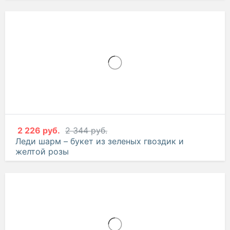
2 676 руб.
2 817 руб.
Лавандовая фантазия – букет из роз и
фиолетовой эустомы
2 226 руб.
2 344 руб.
Леди шарм – букет из зеленых гвоздик и
желтой розы