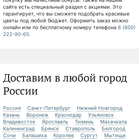
2 666 руб.
Моей принцессе – букет из розы, гвоздик и
статицы
2 206 руб.
2 322 руб.
Восточная сказка – букет из эустомы,
альстромерии и гвоздики