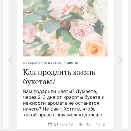
#сохранение цветов
#цветы
#
Как продлить жизнь
букетам?
Вам подарили цветы? Думаете,
.
через 2-3 дня от красоты букета и
д
нежности аромата не останется
ничего? Не факт. Хотите, чтобы
н
такой презент как можно дольше
р
радовал глаз?
21 июн '19
116
2