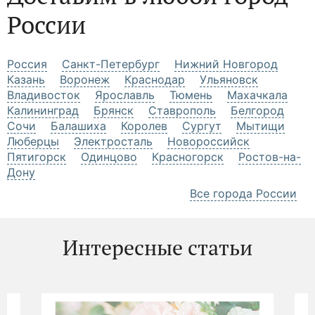
России
Россия
Санкт-Петербург
Нижний Новгород
Казань
Воронеж
Краснодар
Ульяновск
Владивосток
Ярославль
Тюмень
Махачкала
Калининград
Брянск
Ставрополь
Белгород
Сочи
Балашиха
Королев
Сургут
Мытищи
Люберцы
Электросталь
Новороссийск
Пятигорск
Одинцово
Красногорск
Ростов-на-
Дону
Все города России
Интересные статьи