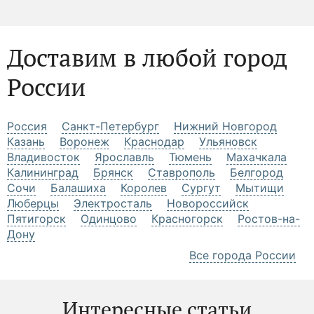
Доставим в любой город
России
Россия
Санкт-Петербург
Нижний Новгород
Казань
Воронеж
Краснодар
Ульяновск
Владивосток
Ярославль
Тюмень
Махачкала
Калининград
Брянск
Ставрополь
Белгород
Сочи
Балашиха
Королев
Сургут
Мытищи
Люберцы
Электросталь
Новороссийск
Пятигорск
Одинцово
Красногорск
Ростов-на-
Дону
Все города России
Интересные статьи