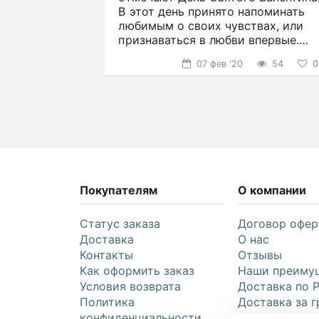
В этот день принято напоминать
ться
онечно
любимым о своих чувствах, или
мых
признаваться в любви впервые.
68
53
3
2
Именно в этот день часто
07 фев '20
54
0
Покупателям
О компании
Статус заказа
Договор офер
Доставка
О нас
Контакты
Отзывы
Как оформить заказ
Наши преиму
Условия возврата
Доставка по 
Политика
Доставка за г
конфиденциальности
Праздники