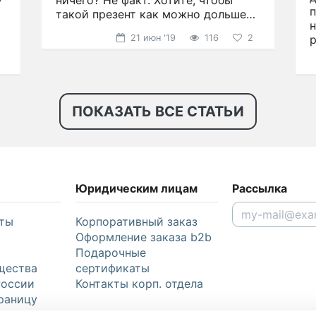
нежности аромата не останется
ничего? Не факт. Хотите, чтобы
н
такой презент как можно дольше
р
радовал глаз?
21 июн '19
116
2
ПОКАЗАТЬ ВСЕ СТАТЬИ
Юридическим лицам
Рассылка
ты
Корпоративный заказ
Оформление заказа b2b
Подарочные
щества
сертификаты
России
Контакты корп. отдела
раницу