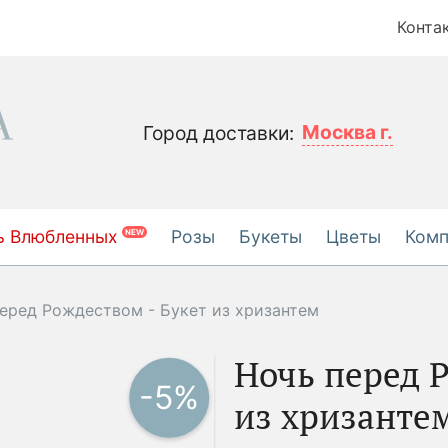
Конта
Москва г.
Город доставки:
ь Влюбленных
Розы
Букеты
Цветы
Ком
NEW
еред Рождеством - Букет из хризантем
Ночь перед Р
-5%
из хризанте