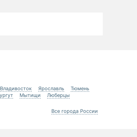
Владивосток
Ярославль
Тюмень
ургут
Мытищи
Люберцы
Все города России