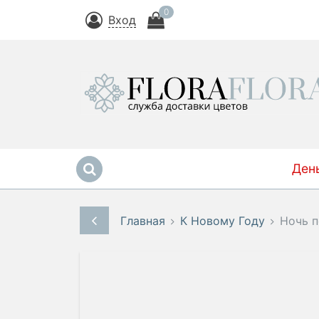
0
Вход
Ден
Главная
К Новому Году
Ночь п
-5%