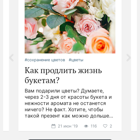
#сохранение цветов
#цветы
#
Как продлить жизнь
букетам?
Вам подарили цветы? Думаете,
.
через 2-3 дня от красоты букета и
д
нежности аромата не останется
ничего? Не факт. Хотите, чтобы
н
такой презент как можно дольше
р
радовал глаз?
21 июн '19
116
2