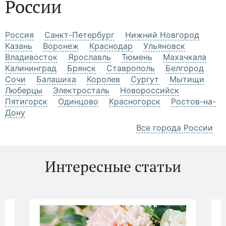
России
Россия
Санкт-Петербург
Нижний Новгород
Казань
Воронеж
Краснодар
Ульяновск
Владивосток
Ярославль
Тюмень
Махачкала
Калининград
Брянск
Ставрополь
Белгород
Сочи
Балашиха
Королев
Сургут
Мытищи
Люберцы
Электросталь
Новороссийск
Пятигорск
Одинцово
Красногорск
Ростов-на-
Дону
Все города России
Интересные статьи