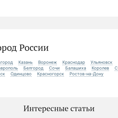
ород России
город
Казань
Воронеж
Краснодар
Ульяновск
аврополь
Белгород
Сочи
Балашиха
Королев
С
рск
Одинцово
Красногорск
Ростов-на-Дону
Интересные статьи