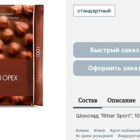
стандартный
Быстрый заказ
Оформить зака
Состав
Описание
Шоколад "Ritter Sport", 10
#маме
#папе
#для любимой
#с днем рождения
#недороги