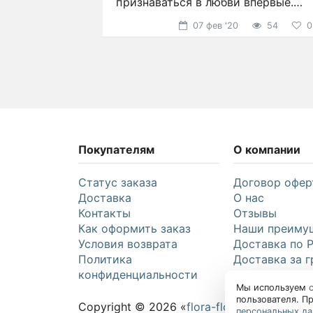
признаваться в любви впервые.
68
53
3
2
Именно в этот день часто
07 фев '20
54
0
Покупателям
О компании
Статус заказа
Договор офер
Доставка
О нас
Контакты
Отзывы
Как оформить заказ
Наши преиму
Условия возврата
Доставка по 
Политика
Доставка за г
конфиденциальности
Праздники
Мы используем
пользователя. П
Copyright © 2026 «
flora-flora.ru
»
персональных д