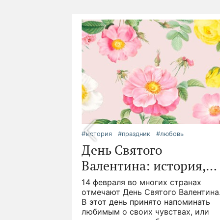
еты
ветов
укет
и
#история
#праздник
#любовь
идея
День Святого
го.
Валентина: история,
асных,
деи
, но как
ервые
традиции и подарки
14 февраля во многих странах
о дольше?
ились более
отмечают День Святого Валентина
советов,
ад. Символ
В этот день принято напоминать
ться
онечно
любимым о своих чувствах, или
мых