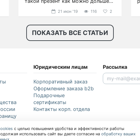
такой презент как можно дольше
р
радовал глаз?
21 июн '19
116
2
ПОКАЗАТЬ ВСЕ СТАТЬИ
Юридическим лицам
Рассылка
ты
Корпоративный заказ
Оформление заказа b2b
Подарочные
щества
сертификаты
России
Контакты корп. отдела
раницу
cookies
с целью повышения удобства и эффективности работы
родолжая использовать сайт вы даете согласие на
обработку ваших
анных
.