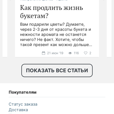
Как продлить жизнь
букетам?
Вам подарили цветы? Думаете,
.
через 2-3 дня от красоты букета и
д
нежности аромата не останется
ничего? Не факт. Хотите, чтобы
н
такой презент как можно дольше
р
радовал глаз?
21 июн '19
116
2
ПОКАЗАТЬ ВСЕ СТАТЬИ
Покупателям
Статус заказа
Доставка