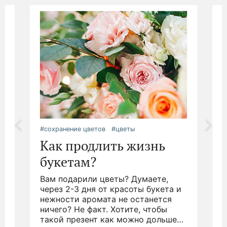
#сохранение цветов
#цветы
#
Как продлить жизнь
букетам?
Вам подарили цветы? Думаете,
.
через 2-3 дня от красоты букета и
д
нежности аромата не останется
ничего? Не факт. Хотите, чтобы
н
такой презент как можно дольше
р