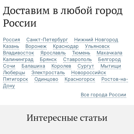
Доставим в любой город
России
Россия
Санкт-Петербург
Нижний Новгород
Казань
Воронеж
Краснодар
Ульяновск
Владивосток
Ярославль
Тюмень
Махачкала
Калининград
Брянск
Ставрополь
Белгород
Сочи
Балашиха
Королев
Сургут
Мытищи
Люберцы
Электросталь
Новороссийск
Пятигорск
Одинцово
Красногорск
Ростов-на-
Дону
Все города России
Интересные статьи